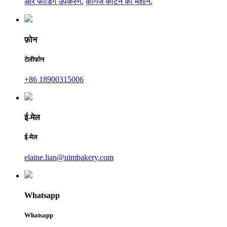
और फीडिंग उपकरण
,
कागज काटने की मशीन
,
फ़ोन
टेलीफोन
+86 18900315006
ई-मेल
ई-मेल
elaine.lian@uimbakery.com
Whatsapp
Whatsapp