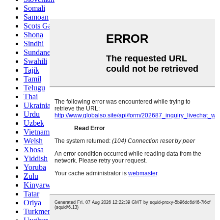
Somali
Samoan
Scots Gaelic
Shona
Sindhi
Sundanese
Swahili
Tajik
Tamil
Telugu
Thai
Ukrainian
Urdu
Uzbek
Vietnamese
Welsh
Xhosa
Yiddish
Yoruba
Zulu
Kinyarwanda
Tatar
Oriya
Turkmen