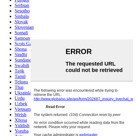
Serbian
Sesotho
Sinhala
Slovak
Slovenian
Somali
Samoan
Scots Gaelic
Shona
Sindhi
Sundanese
Swahili
Tajik
Tamil
Telugu
Thai
Ukrainian
Urdu
Uzbek
Vietnamese
Welsh
Xhosa
Yiddish
Yoruba