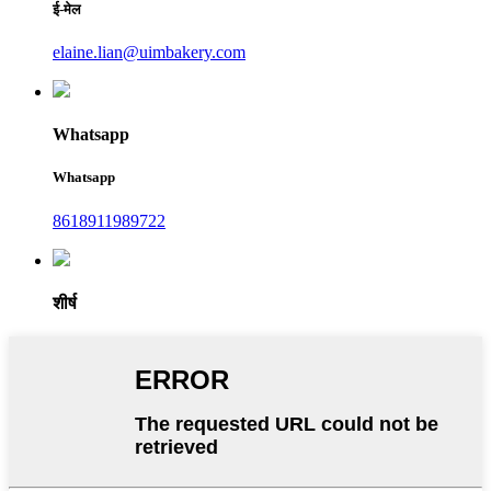
ई-मेल
elaine.lian@uimbakery.com
Whatsapp
Whatsapp
8618911989722
शीर्ष