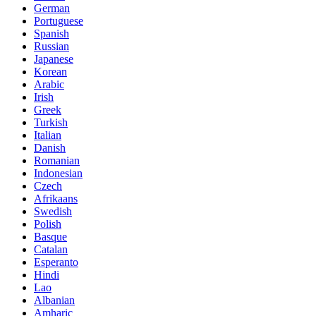
German
Portuguese
Spanish
Russian
Japanese
Korean
Arabic
Irish
Greek
Turkish
Italian
Danish
Romanian
Indonesian
Czech
Afrikaans
Swedish
Polish
Basque
Catalan
Esperanto
Hindi
Lao
Albanian
Amharic